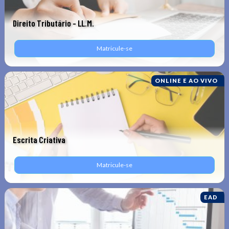
Direito Tributário - LL.M.
Matricule-se
ONLINE E AO VIVO
Escrita Criativa
Matricule-se
EAD