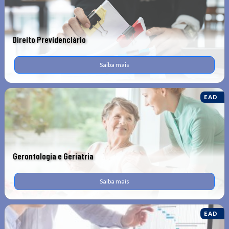
Direito Previdenciário
Saiba mais
EAD
Gerontologia e Geriatria
Saiba mais
EAD