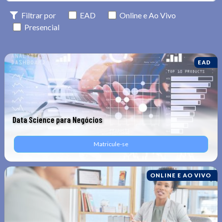
Filtrar por
EAD
Online e Ao Vivo
Presencial
EAD
Data Science para Negócios
Matricule-se
ONLINE E AO VIVO