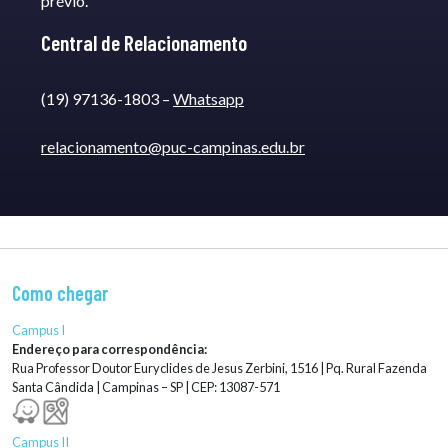
prévio.
Central de Relacionamento
(19) 97136-1803 –
Whatsapp
relacionamento@puc-campinas.edu.br
Como chegar
Campus I
Endereço para correspondência:
Rua Professor Doutor Euryclides de Jesus Zerbini, 1516 | Pq. Rural Fazenda
Santa Cândida | Campinas – SP | CEP: 13087-571
Campus II