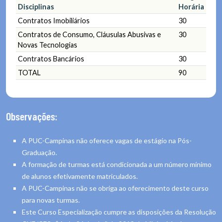
Disciplinas
Horária
Contratos Imobiliários
30
Contratos de Consumo, Cláusulas Abusivas e
30
Novas Tecnologias
Contratos Bancários
30
TOTAL
90
Observações:
A PUC-Campinas não oferece vagas de estágio na Pós-
Graduação.
A formação de turmas está condicionada a um número mínimo
de alunos efetivamente matriculados.
A PUC-Campinas não se obriga ao oferecimento deste curso
para novas turmas.
Este Curso Especialização cumpre as disposições da Resolução