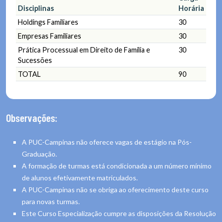
Disciplinas
Horária
Holdings Familiares
30
Empresas Familiares
30
Prática Processual em Direito de Família e
30
Sucessões
TOTAL
90
Observações:
A PUC-Campinas não oferece vagas de estágio na Pós-
Graduação.
A formação de turmas está condicionada a um número mínimo
de alunos efetivamente matriculados.
A PUC-Campinas não se obriga ao oferecimento deste curso
para novas turmas.
Este Curso Especialização cumpre as disposições da Resolução