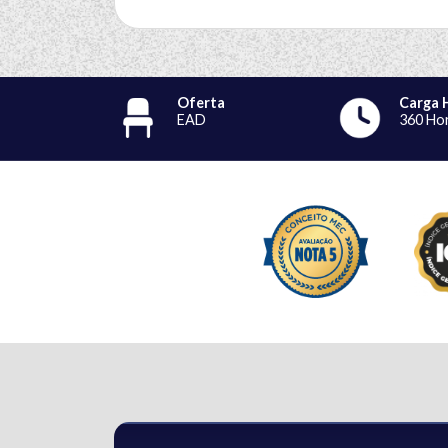
Oferta
Carga 
EAD
360 Ho