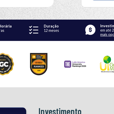
Investi
Horária
Duração
em até 
ras
12 meses
mais op
Investimento