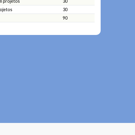
m projetos
30
ojetos
30
90