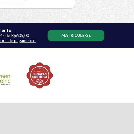
mento
24x de R$605,00
MATRICULE-SE
ções de pagamento