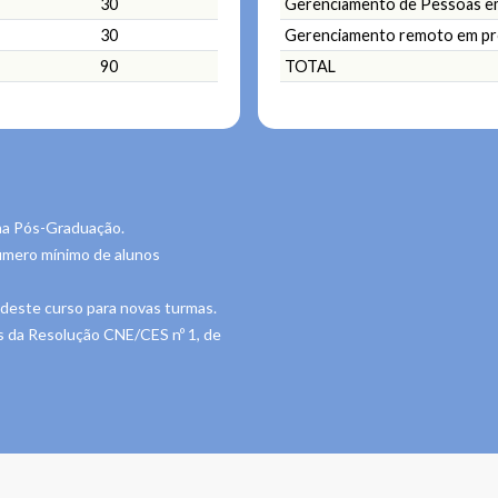
30
Gerenciamento de Pessoas e
30
Gerenciamento remoto em pr
90
TOTAL
na Pós-Graduação.
úmero mínimo de alunos
deste curso para novas turmas.
s da Resolução CNE/CES nº 1, de