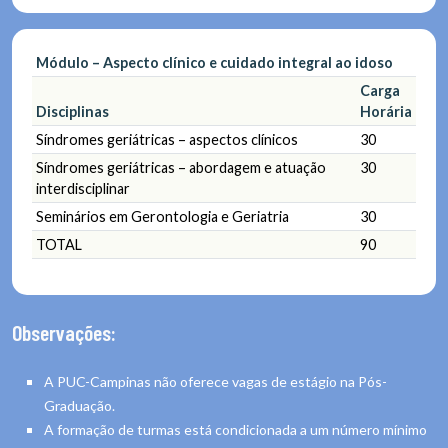
Módulo – Aspecto clínico e cuidado integral ao idoso
Carga
Disciplinas
Horária
Síndromes geriátricas – aspectos clínicos
30
Síndromes geriátricas – abordagem e atuação
30
interdisciplinar
Seminários em Gerontologia e Geriatria
30
TOTAL
90
Observações:
A PUC-Campinas não oferece vagas de estágio na Pós-
Graduação.
A formação de turmas está condicionada a um número mínimo