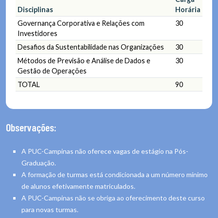
Disciplinas
Horária
Governança Corporativa e Relações com
30
Investidores
Desafios da Sustentabilidade nas Organizações
30
Métodos de Previsão e Análise de Dados e
30
Gestão de Operações
TOTAL
90
Observações:
A PUC-Campinas não oferece vagas de estágio na Pós-
Graduação.
A formação de turmas está condicionada a um número mínimo
de alunos efetivamente matriculados.
A PUC-Campinas não se obriga ao oferecimento deste curso
para novas turmas.