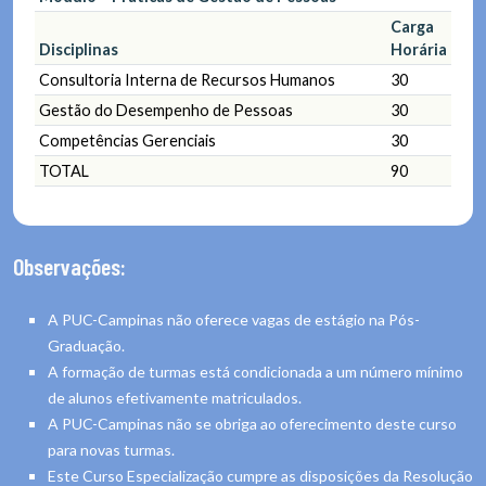
Carga
Disciplinas
Horária
Consultoria Interna de Recursos Humanos
30
Gestão do Desempenho de Pessoas
30
Competências Gerenciais
30
TOTAL
90
Observações:
A PUC-Campinas não oferece vagas de estágio na Pós-
Graduação.
A formação de turmas está condicionada a um número mínimo
de alunos efetivamente matriculados.
A PUC-Campinas não se obriga ao oferecimento deste curso
para novas turmas.
Este Curso Especialização cumpre as disposições da Resolução