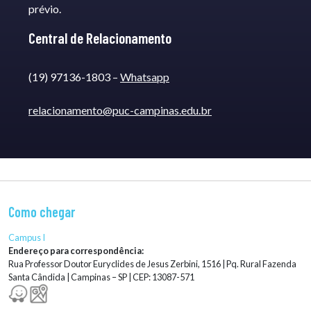
prévio.
Central de Relacionamento
(19) 97136-1803 –
Whatsapp
relacionamento@puc-campinas.edu.br
Como chegar
Campus I
Endereço para correspondência:
Rua Professor Doutor Euryclides de Jesus Zerbini, 1516 | Pq. Rural Fazenda
Santa Cândida | Campinas – SP | CEP: 13087-571